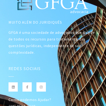
MUITO ALÉM DO JURIDIQUÊS
GFGA é uma sociedade de advogados que dispõe
de todos os recursos para tratamento das
questões jurídicas, independente de sua
complexidade.
REDES SOCIAIS
Como podemos Ajudar?