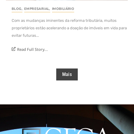
BLOG
,
EMPRESARIAL
,
IMOBILIÁRIO
Com as mudanças iminentes da reforma tributária, muitos
proprietários estão acelerando a doação de imóveis em vida para
evitar futuras...
Read Full Story...
Mais