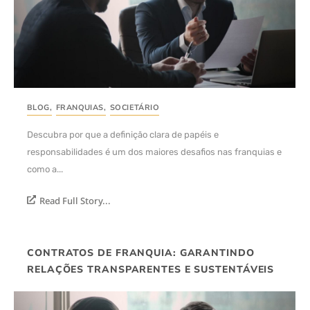
BLOG
,
FRANQUIAS
,
SOCIETÁRIO
Descubra por que a definição clara de papéis e
responsabilidades é um dos maiores desafios nas franquias e
como a...
Read Full Story...
CONTRATOS DE FRANQUIA: GARANTINDO
RELAÇÕES TRANSPARENTES E SUSTENTÁVEIS