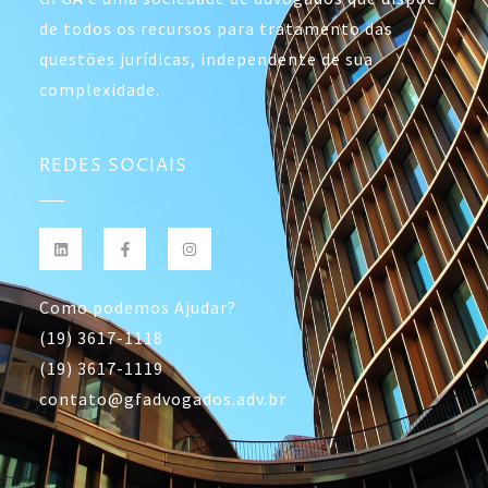
de todos os recursos para tratamento das
questões jurídicas, independente de sua
complexidade.
REDES SOCIAIS
Como podemos Ajudar?
(19) 3617-1118
(19) 3617-1119
contato@gfadvogados.adv.br