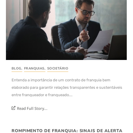
BLOG
,
FRANQUIAS
,
SOCIETÁRIO
Entenda a importância de um contrato de franquia bem
elaborado para garantir relações transparentes e sustentáveis
entre franqueador e franqueado....
Read Full Story...
ROMPIMENTO DE FRANQUIA: SINAIS DE ALERTA