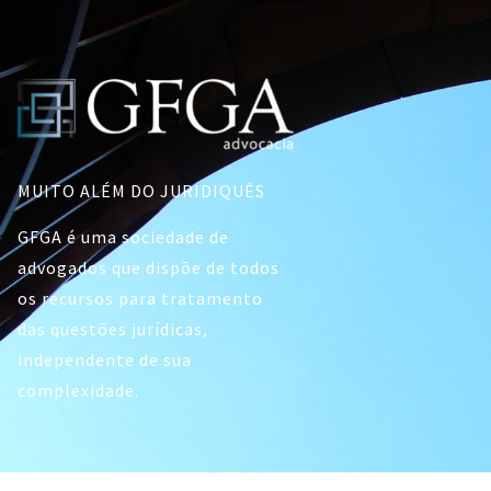
MUITO ALÉM DO JURIDIQUÊS
GFGA é uma sociedade de
advogados que dispõe de todos
os recursos para tratamento
das questões jurídicas,
independente de sua
complexidade.