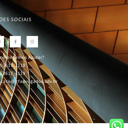
DES SOCIAIS
mo podemos Ajudar?
) 3617-1118
) 3617-1119
ntato@gfadvogados.adv.br