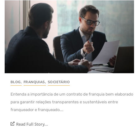
BLOG
,
FRANQUIAS
,
SOCIETÁRIO
Entenda a importância de um contrato de franquia bem elaborado
para garantir relações transparentes e sustentáveis entre
franqueador e franqueado....
Read Full Story...