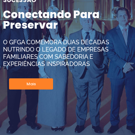
SUCESSÃO
Conectando Para
Preservar
O GFGA COMEMORA DUAS DÉCADAS
NUTRINDO O LEGADO DE EMPRESAS
FAMILIARES COM SABEDORIA E
EXPERIÊNCIAS INSPIRADORAS
Mais