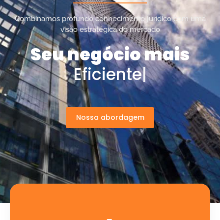
Combinamos profundo conhecimento jurídico com uma
visão estratégica do mercado
Seu negócio mais
P
r
o
t
e
g
|
Nossa abordagem