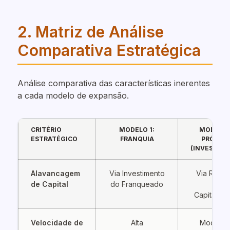
2. Matriz de Análise
Comparativa Estratégica
Análise comparativa das características inerentes
a cada modelo de expansão.
CRITÉRIO
MODELO 1:
MODELO 
ESTRATÉGICO
FRANQUIA
PRÓPRIA
(INVESTIDO
Alavancagem
Via Investimento
Via Roda
de Capital
do Franqueado
de
Capital/Dí
Velocidade de
Alta
Modera