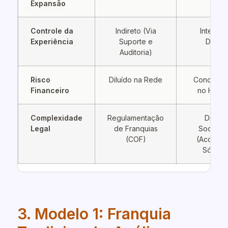
Expansão
Controle da
Indireto (Via
Integral
Experiência
Suporte e
Direto
Auditoria)
Risco
Diluído na Rede
Concentr
Financeiro
no Holdi
Complexidade
Regulamentação
Direito
Legal
de Franquias
Societár
(COF)
(Acordo 
Sócios
3. Modelo 1: Franquia