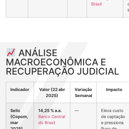
Brasil
ANÁLISE
MACROECONÔMICA E
RECUPERAÇÃO JUDICIAL
Indicador
Valor (22 abr
Variação
Impacto
2025)
Semanal
Selic
14,25 % a.a.
—
Eleva custo
(Copom,
Banco Central
de captação
mar
do Brasil
e pressiona
2025)
fluxo de