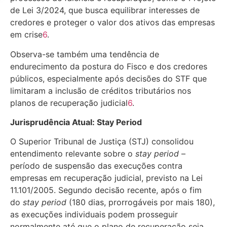
de Lei 3/2024, que busca equilibrar interesses de
credores e proteger o valor dos ativos das empresas
em crise
6
.
Observa-se também uma tendência de
endurecimento da postura do Fisco e dos credores
públicos, especialmente após decisões do STF que
limitaram a inclusão de créditos tributários nos
planos de recuperação judicial
6
.
Jurisprudência Atual: Stay Period
O Superior Tribunal de Justiça (STJ) consolidou
entendimento relevante sobre o
stay period
–
período de suspensão das execuções contra
empresas em recuperação judicial, previsto na Lei
11.101/2005. Segundo decisão recente, após o fim
do
stay period
(180 dias, prorrogáveis por mais 180),
as execuções individuais podem prosseguir
normalmente até que o plano de recuperação seja