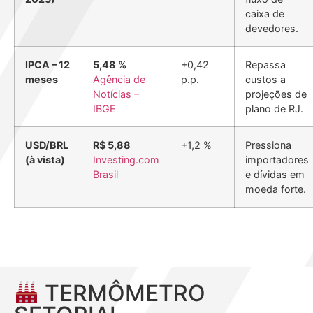
caixa de
devedores.
IPCA – 12
5,48 %
+0,42
Repassa
meses
Agência de
p.p.
custos a
Notícias –
projeções de
IBGE
plano de RJ.
USD/BRL
R$ 5,88
+1,2 %
Pressiona
(à vista)
Investing.com
importadores
Brasil
e dívidas em
moeda forte.
TERMÔMETRO