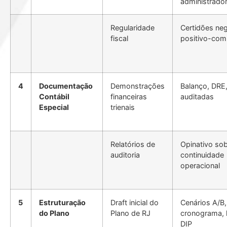
administrado
Regularidade
Certidões neg
fiscal
positivo-com
4
Documentação
Demonstrações
Balanço, DRE
Contábil
financeiras
auditadas
Especial
trienais
Relatórios de
Opinativo so
auditoria
continuidade
operacional
5
Estruturação
Draft inicial do
Cenários A/B,
do Plano
Plano de RJ
cronograma, h
DIP