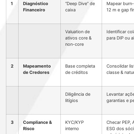
1
Diagnóstico
“Deep Dive” de
Mapear burn-
Financeiro
caixa
12 m e gap fi
Valuation de
Identificar co
ativos core &
para DIP ou a
non-core
2
Mapeamento
Base completa
Consolidar lis
de Credores
de créditos
classe & natu
Diligência de
Levantar açõ
litígios
garantias e 
3
Compliance &
KYC/KYP
Checar PEP, 
Risco
interno
ESG dos sóci