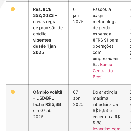
Res. BCB
01
Passou a
352/2023
–
jan
exigir
novas regras
2025
metodologia
de provisão de
de perda
crédito
esperada
vigentes
(IFRS 9) para
desde 1 jan
operações
2025
com
empresas em
RJ.
Banco
Central do
Brasil
Câmbio volátil
07
Dólar atingiu
– USD/BRL
abr
máxima
fecha
R$ 5,88
2025
intradiária de
em 07 abr
R$ 5,93 e
2025
encerrou a R$
5,88.
Investing.com