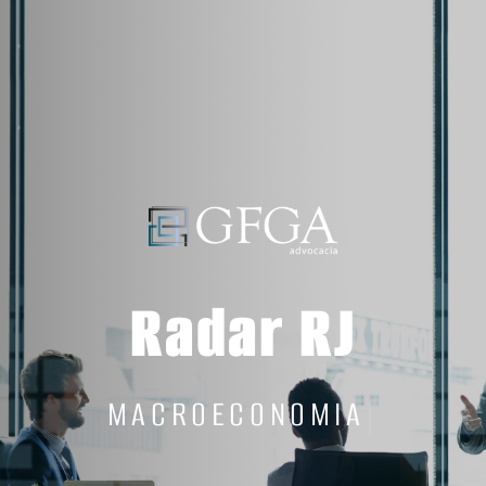
Radar RJ
M
A
C
R
O
E
C
O
N
O
M
I
A
|