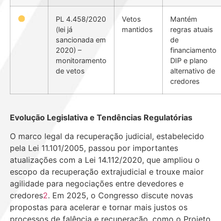
PL 4.458/2020
Vetos
Mantém
(lei já
mantidos
regras atuais
sancionada em
de
2020) –
financiamento
monitoramento
DIP e plano
de vetos
alternativo de
credores
Evolução Legislativa e Tendências Regulatórias
O marco legal da recuperação judicial, estabelecido
pela Lei 11.101/2005, passou por importantes
atualizações com a Lei 14.112/2020, que ampliou o
escopo da recuperação extrajudicial e trouxe maior
agilidade para negociações entre devedores e
credores
2
.
Em 2025, o Congresso discute novas
propostas para acelerar e tornar mais justos os
processos de falência e recuperação, como o Projeto