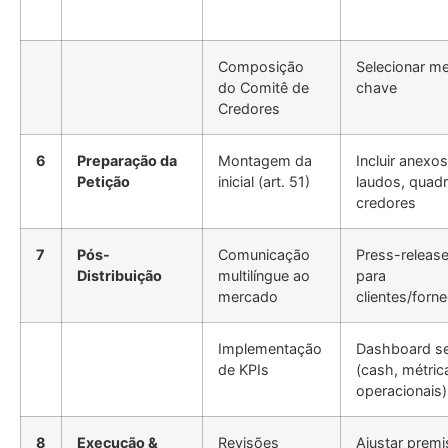
Composição
Selecionar m
do Comitê de
chave
Credores
6
Preparação da
Montagem da
Incluir anexos
Petição
inicial (art. 51)
laudos, quad
credores
7
Pós-
Comunicação
Press-releas
Distribuição
multilíngue ao
para
mercado
clientes/forn
Implementação
Dashboard s
de KPIs
(cash, métric
operacionais)
8
Execução &
Revisões
Ajustar prem