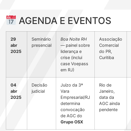
AGENDA E EVENTOS
29
Seminário
Boa Noite RH
Associação
abr
presencial
— painel sobre
Comercial
2025
liderança e
do PR,
crise (inclui
Curitiba
case Voepass
em RJ)
04
Decisão
Juízo da 3ª
Rio de
abr
judicial
Vara
Janeiro,
2025
Empresarial/RJ
data da
determina
AGC ainda
convocação
pendente
de AGC do
Grupo OSX