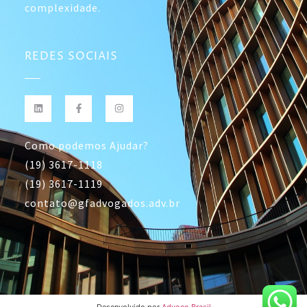
complexidade.
REDES SOCIAIS
Como podemos Ajudar?
(19) 3617-1118
(19) 3617-1119
contato@gfadvogados.adv.br