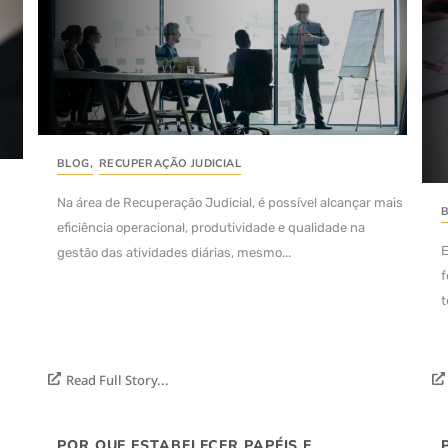
BLOG
,
RECUPERAÇÃO JUDICIAL
Na área de Recuperação Judicial, é possível alcançar mais
eficiência operacional, produtividade e qualidade na
E
gestão das atividades diárias, mesmo...
f
t
Read Full Story...
POR QUE ESTABELECER PAPÉIS E