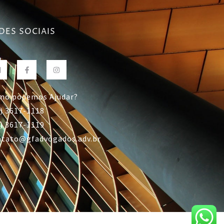
DES SOCIAIS
mo podemos Ajudar?
) 3617-1118
) 3617-1119
ntato@gfadvogados.adv.br