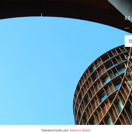
RE
Co
(19
(19
co
Desenvolvido por
Advoco Brasil