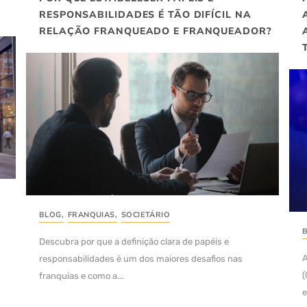
RESPONSABILIDADES É TÃO DIFÍCIL NA
RELAÇÃO FRANQUEADO E FRANQUEADOR?
BLOG
,
FRANQUIAS
,
SOCIETÁRIO
Descubra por que a definição clara de papéis e
A
responsabilidades é um dos maiores desafios nas
(
franquias e como a...
e