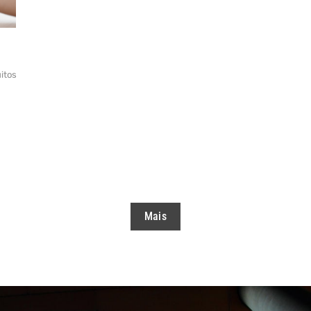
itos
Mais