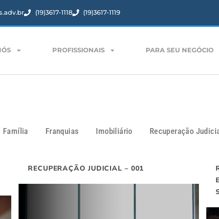
.adv.br
(19)3617-1118
(19)3617-1119
NÓS
PROFISSIONAIS
PARA SEU NEGÓCIO
Família
Franquias
Imobiliário
Recuperação Judici
RECUPERAÇÃO JUDICIAL – 001