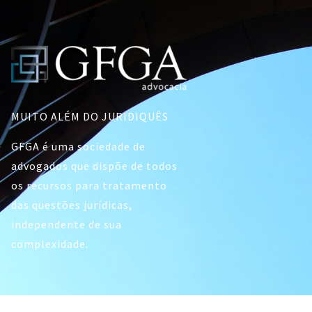
MUITO ALÉM DO JURIDIQUÊS
GFGA é uma sociedade de
advogados que dispõe de todos
os recursos para tratamento
das questões jurídicas,
independente de sua
complexidade.