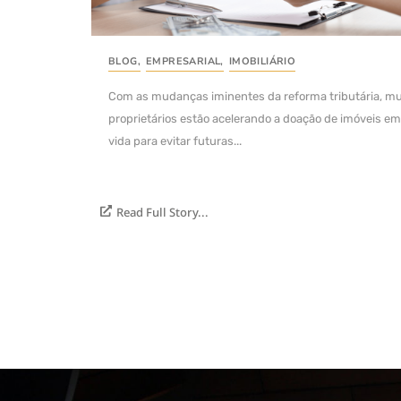
BLOG
,
EMPRESARIAL
,
IMOBILIÁRIO
Com as mudanças iminentes da reforma tributária, mu
proprietários estão acelerando a doação de imóveis em
vida para evitar futuras...
Read Full Story...