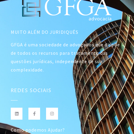
MUITO ALÉM DO JURIDIQUÊS
GFGA é uma sociedade de advogados que dispõe
de todos os recursos para tratamento das
questões jurídicas, independente de sua
complexidade.
REDES SOCIAIS
Como podemos Ajudar?