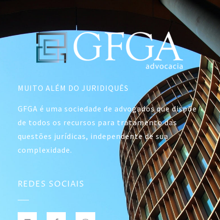
MUITO ALÉM DO JURIDIQUÊS
GFGA é uma sociedade de advogados que dispõe
de todos os recursos para tratamento das
questões jurídicas, independente de sua
complexidade.
REDES SOCIAIS