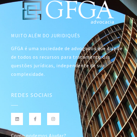
MUITO ALÉM DO JURIDIQUÊS
GFGA é uma sociedade de advogados que dispõe
de todos os recursos para tratamento das
questões jurídicas, independente de sua
complexidade.
REDES SOCIAIS
Como podemos Ajudar?