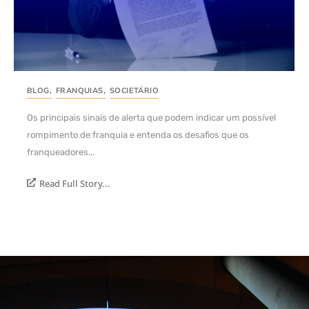
BLOG
,
FRANQUIAS
,
SOCIETÁRIO
Os principais sinais de alerta que podem indicar um possível
rompimento de franquia e entenda os desafios que os
franqueadores...
Read Full Story...