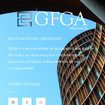
MUITO ALÉM DO JURIDIQUÊS
GFGA é uma sociedade de advogados que dispõe
de todos os recursos para tratamento das
questões jurídicas, independente de sua
complexidade.
REDES SOCIAIS