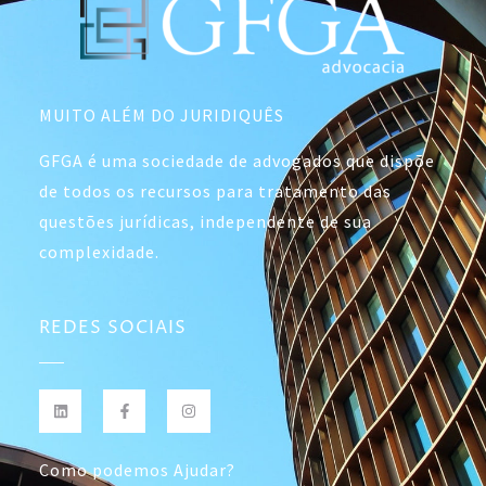
MUITO ALÉM DO JURIDIQUÊS
GFGA é uma sociedade de advogados que dispõe
de todos os recursos para tratamento das
questões jurídicas, independente de sua
complexidade.
REDES SOCIAIS
Como podemos Ajudar?