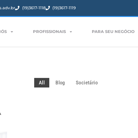
.adv.br
(19)3617-1118
(19)3617-1119
NÓS
PROFISSIONAIS
PARA SEU NEGÓCIO
All
Blog
Societário
A