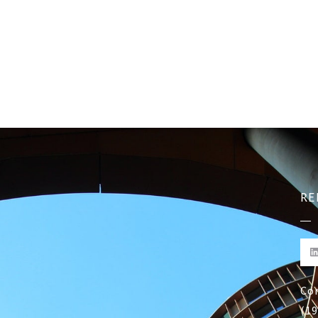
RE
Co
(19