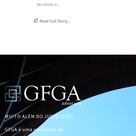
de sócios e...
Read Full Story...
MUITO ALÉM DO JURIDIQUÊS
GFGA é uma sociedade de