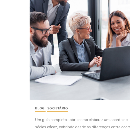
BLOG
,
SOCIETÁRIO
Um guia completo sobre como elaborar um acordo de
sócios eficaz, cobrindo desde as diferenças entre acor