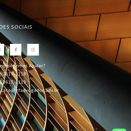
DES SOCIAIS
mo podemos Ajudar?
) 3617-1118
) 3617-1119
ntato@gfadvogados.adv.br