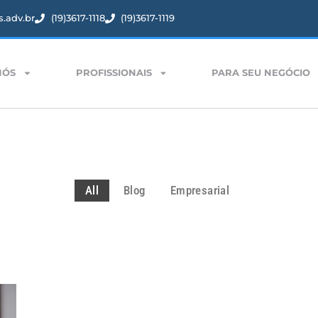
.adv.br
(19)3617-1118
(19)3617-1119
NÓS
PROFISSIONAIS
PARA SEU NEGÓCIO
All
Blog
Empresarial