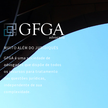
MUITO ALÉM DO JURIDIQUÊS
GFGA é uma sociedade de
advogados que dispõe de todos
os recursos para tratamento
das questões jurídicas,
independente de sua
complexidade.