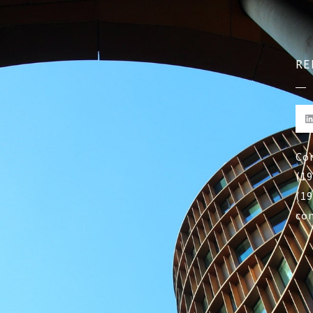
RE
Co
(19
(19
co