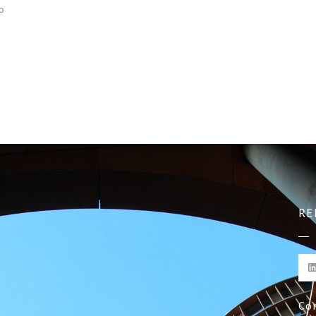
o
RE
Co