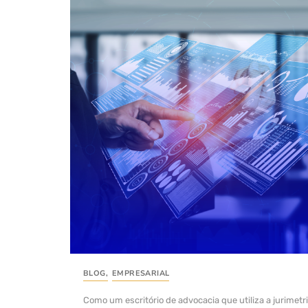
BLOG
,
EMPRESARIAL
Como um escritório de advocacia que utiliza a jurimetr