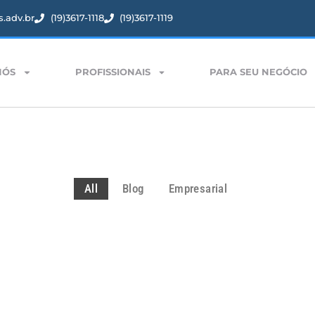
.adv.br
(19)3617-1118
(19)3617-1119
NÓS
PROFISSIONAIS
PARA SEU NEGÓCIO
All
Blog
Empresarial