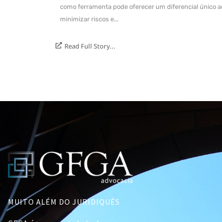
como ferramenta pode oferecer um diferencial único a
minimizar riscos e...
Read Full Story...
MUITO ALÉM DO JURIDIQUÊS