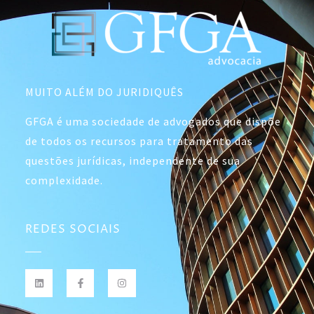
MUITO ALÉM DO JURIDIQUÊS
GFGA é uma sociedade de advogados que dispõe
de todos os recursos para tratamento das
questões jurídicas, independente de sua
complexidade.
REDES SOCIAIS