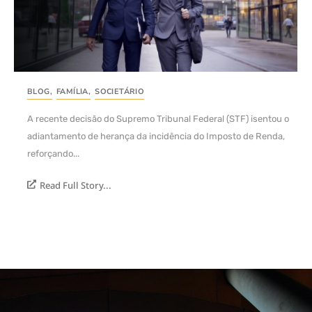
BLOG
,
FAMÍLIA
,
SOCIETÁRIO
A recente decisão do Supremo Tribunal Federal (STF) isentou o
adiantamento de herança da incidência do Imposto de Renda,
reforçando...
Read Full Story...