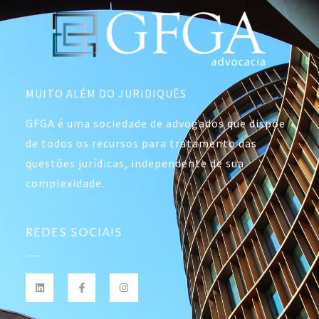
MUITO ALÉM DO JURIDIQUÊS
GFGA é uma sociedade de advogados que dispõe
de todos os recursos para tratamento das
questões jurídicas, independente de sua
complexidade.
REDES SOCIAIS