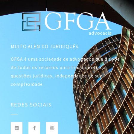
MUITO ALÉM DO JURIDIQUÊS
GFGA é uma sociedade de advogados que dispõe
de todos os recursos para tratamento das
questões jurídicas, independente de sua
complexidade.
REDES SOCIAIS