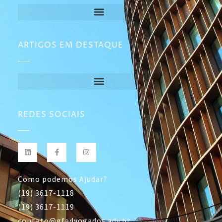
ARTIGOS EM DESTAQUE
REDES SOCIAIS
Como podemos Ajudar?
(19) 3617-1118
(19) 3617-1119
contato@gfadvogados.adv.br