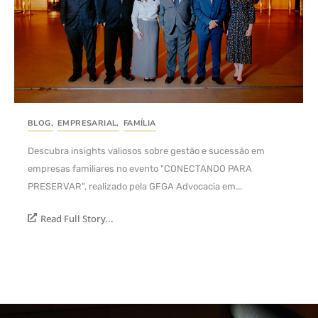
BLOG
,
EMPRESARIAL
,
FAMÍLIA
Descubra insights valiosos sobre gestão e sucessão em
empresas familiares no evento "CONECTANDO PARA
PRESERVAR", realizado pela GFGA Advocacia em...
Read Full Story...