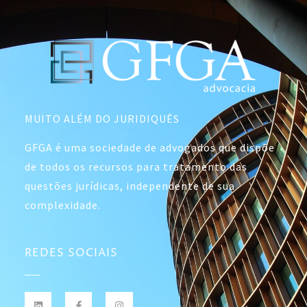
MUITO ALÉM DO JURIDIQUÊS
GFGA é uma sociedade de advogados que dispõe
de todos os recursos para tratamento das
questões jurídicas, independente de sua
complexidade.
REDES SOCIAIS