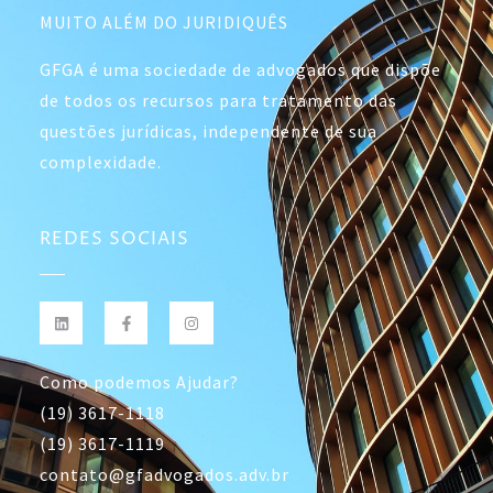
MUITO ALÉM DO JURIDIQUÊS
GFGA é uma sociedade de advogados que dispõe
de todos os recursos para tratamento das
questões jurídicas, independente de sua
complexidade.
REDES SOCIAIS
Como podemos Ajudar?
(19) 3617-1118
(19) 3617-1119
contato@gfadvogados.adv.br