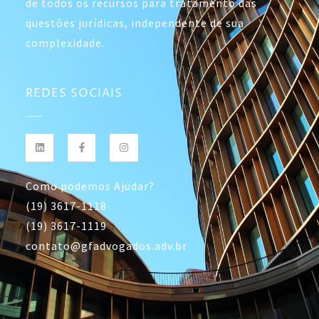
de todos os recursos para tratamento das
questões jurídicas, independente de sua
complexidade.
REDES SOCIAIS
Como podemos Ajudar?
(19) 3617-1118
(19) 3617-1119
contato@gfadvogados.adv.br