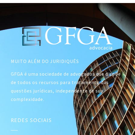
MUITO ALÉM DO JURIDIQUÊS
GFGA é uma sociedade de advogados que dispõe
de todos os recursos para tratamento das
questões jurídicas, independente de sua
complexidade.
REDES SOCIAIS