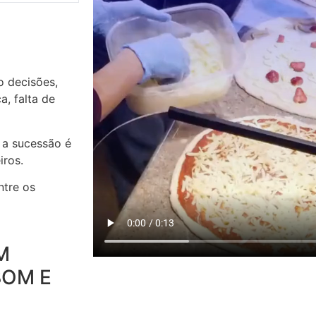
o decisões,
, falta de
 a sucessão é
iros.
ntre os
M
BOM E