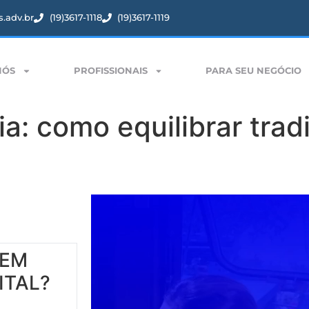
.adv.br
(19)3617-1118
(19)3617-1119
NÓS
PROFISSIONAIS
PARA SEU NEGÓCIO
ia: como equilibrar trad
 EM
ITAL?