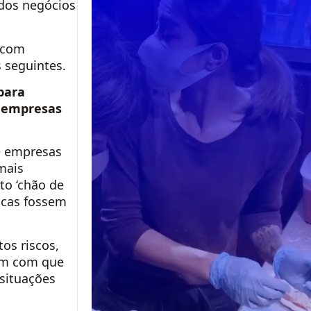
 dos negócios
o com
 seguintes.
para
s empresas
e empresas
mais
to ‘chão de
ticas fossem
os riscos,
zem com que
 situações