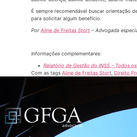
É sempre recomendável buscar orientação de
para solicitar algum benefício.
Por
Aline de Freitas Stort
– Advogada especial
Informações complementares:
Relatório de Gestão do INSS – Todos os 
Com as tags
Aline de Freitas Stort
,
Direito Pr