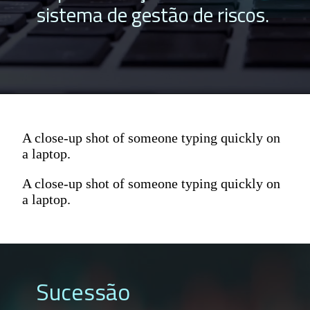
sistema de gestão de riscos.
A close-up shot of someone typing quickly on
a laptop.
A close-up shot of someone typing quickly on
a laptop.
Sucessão